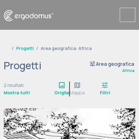
Me
Progetti
Area geografica: Africa
Progetti
tune
Area geografica
Africa
image
map
tune
2 risultati
Mostra tutti
Griglia
Mappa
Filtri