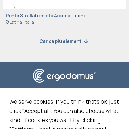
m
p
Ponte Strallato misto Acciaio-Legno
r
location_on
Latina | Italia
o
v
arrow_downward
Carica più elementi
e
t
h
e
w
e
b
Privacy Policy
Cookie Policy
si
We serve cookies. If you think that's ok, just
t
click "Accept all". You can also choose what
e'
Impostazioni Cookie
s
kind of cookies you want by clicking
f