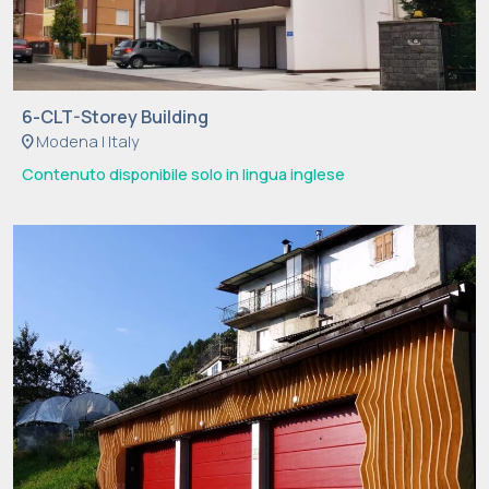
o
o
ki
e
n
6-CLT-Storey Building
location_on
Modena | Italy
o
n
Contenuto disponibile solo in lingua inglese
s
o
n
o
f
a
c
ol
t
a
ti