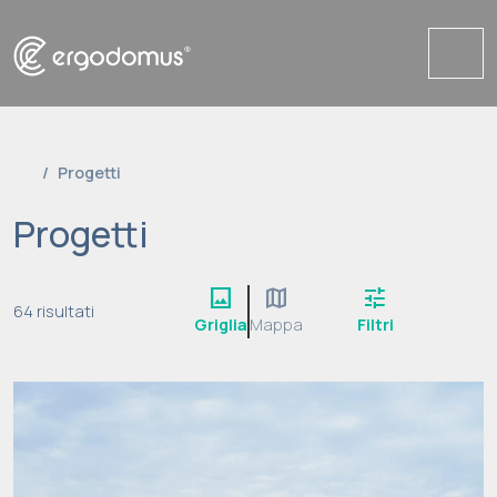
Me
Progetti
Progetti
image
map
tune
64 risultati
Griglia
Mappa
Filtri