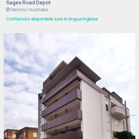
Sages Road Depot
location_on
Glenroy | Australia
Contenuto disponibile solo in lingua inglese
N
e
c
e
s
s
a
ri
Q
u
e
s
ti
c