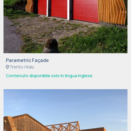
vi
.
S
o
n
o
n
e
Parametric Façade
location_on
Trento | Italy
c
e
Contenuto disponibile solo in lingua inglese
s
s
a
ri
p
e
r