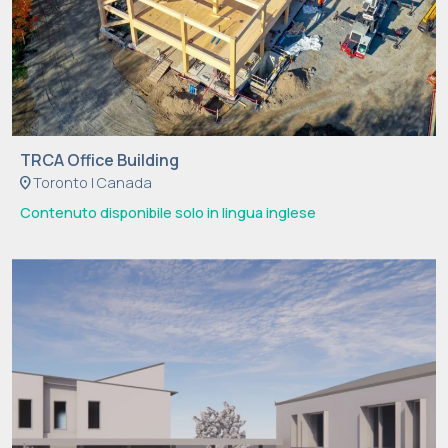
TRCA Office Building
location_on
Toronto | Canada
Contenuto disponibile solo in lingua inglese