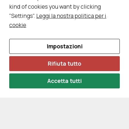
kind of cookies you want by clicking
vi
.
"Settings".
Leggi la nostra politica per i
S
cookie
o
n
o
Impostazioni
n
e
Rifiuta tutto
c
e
Accetta tutti
s
s
a
ri
p
e
r