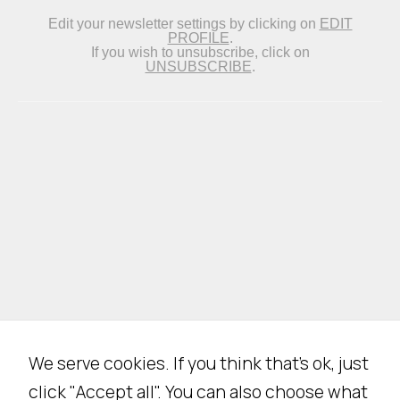
o
o
ki
e
n
o
n
s
o
n
o
f
a
c
ol
t
We serve cookies. If you think that's ok, just
a
click "Accept all". You can also choose what
ti