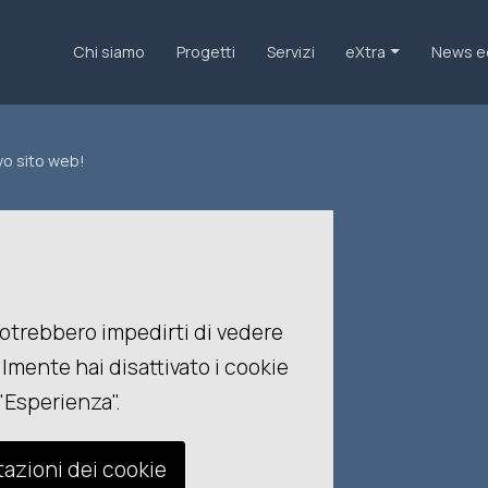
Chi siamo
Progetti
Servizi
eXtra
News e
vo sito web!
otrebbero impedirti di vedere
mente hai disattivato i cookie
"Esperienza".
tazioni dei cookie