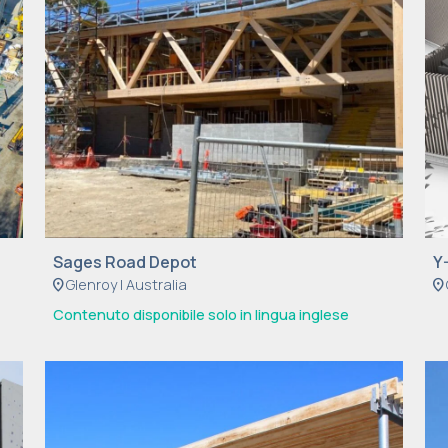
Sages Road Depot
Y
location_on
Glenroy | Australia
location_on
Contenuto disponibile solo in lingua inglese