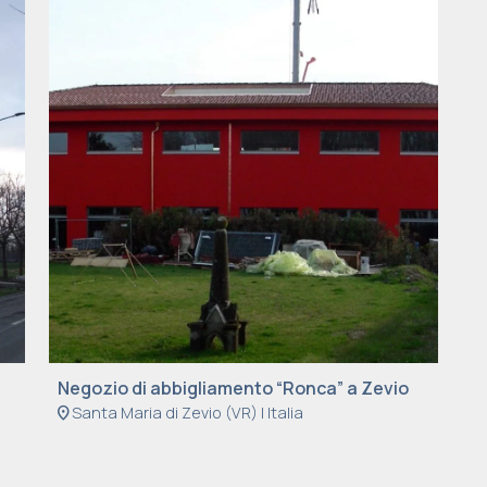
Negozio di abbigliamento “Ronca” a Zevio
location_on
Santa Maria di Zevio (VR) | Italia