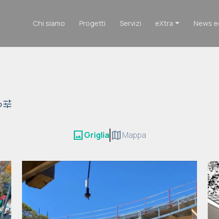
Chi siamo
Progetti
Servizi
eXtra
News e
tune
o
image
map
Griglia
Mappa