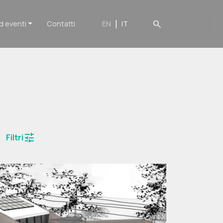
search
d eventi
Contatti
EN
IT
tune
Filtri