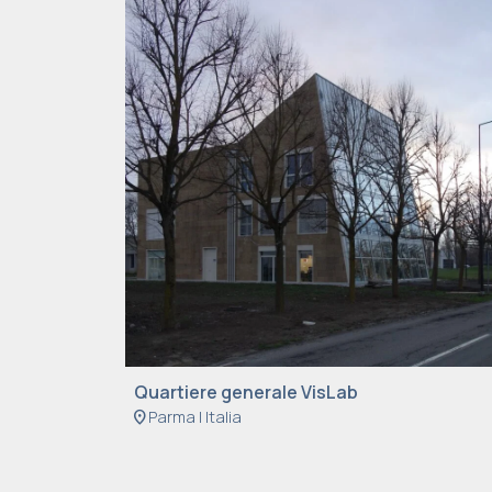
Quartiere generale VisLab
location_on
Parma | Italia