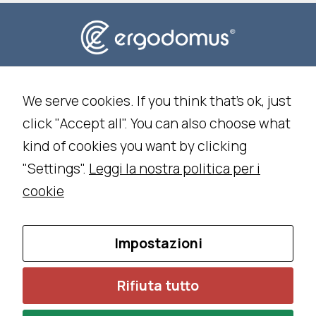
Privacy Policy
Cookie Policy
We serve cookies. If you think that's ok, just
click "Accept all". You can also choose what
Impostazioni Cookie
kind of cookies you want by clicking
"Settings".
Leggi la nostra politica per i
ISCRIZIONE ALLA NEWSLETTER
cookie
LAVORA CON NOI
CONTATTI
Impostazioni
Ing. Franco Piva - IT02035050224 -
©
2026 All Rights
Rifiuta tutto
Reserved - Designed and developed by
DM
&
RM